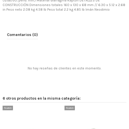
(12dB/oct pend. min.) Material diafragma Kapton DETALLES DE
CONSTRUCCIÓN Dimensiones totales 160 x 130 x 68 mm // 6.30 x 5.12 x 2.68
in Peso neto 2.08 kg 4.58 lb Peso total 2.2 kg 4.85 lb Imán Neodimio
Comentarios (0)
No hay reseñas de clientes en este momento.
6 otros productos en la misma categoría:
Nuevo
Nuevo