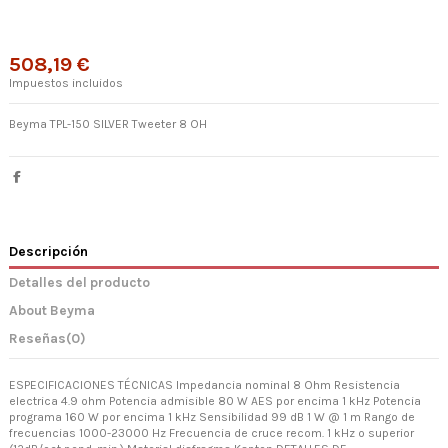
508,19 €
Impuestos incluidos
Beyma TPL-150 SILVER Tweeter 8 OH
Descripción
Detalles del producto
About Beyma
Reseñas
(0)
ESPECIFICACIONES TÉCNICAS Impedancia nominal 8 Ohm Resistencia
electrica 4.9 ohm Potencia admisible 80 W AES por encima 1 kHz Potencia
programa 160 W por encima 1 kHz Sensibilidad 99 dB 1 W @ 1 m Rango de
frecuencias 1000-23000 Hz Frecuencia de cruce recom. 1 kHz o superior