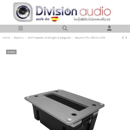
Inicio
Beyma
AMT tweeter diafragma plegado
Beyma TPL-150/SILVER
Nuevo