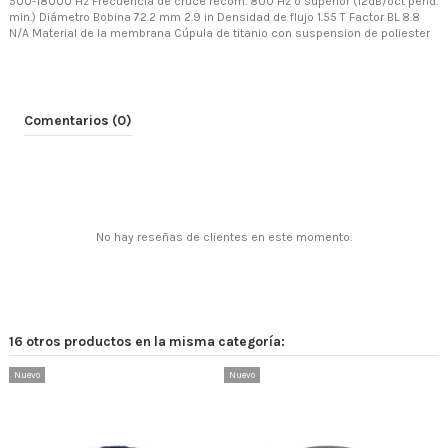
500-18000 Hz Frecuencia de cruce recom. 800 Hz o superior (12dB/oct pend.
min.) Diámetro Bobina 72.2 mm 2.9 in Densidad de flujo 1.55 T Factor BL 8.8
N/A Material de la membrana Cúpula de titanio con suspension de poliester
Comentarios (0)
No hay reseñas de clientes en este momento.
16 otros productos en la misma categoría:
Nuevo
Nuevo