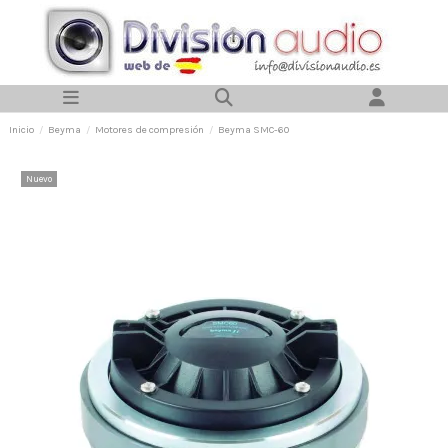
Inicio
Beyma
Motores de compresión
Beyma SMC-60
Nuevo