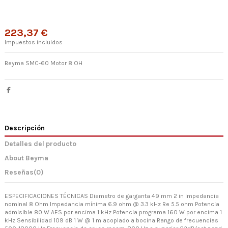
223,37 €
Impuestos incluidos
Beyma SMC-60 Motor 8 OH
Descripción
Detalles del producto
About Beyma
Reseñas
(0)
ESPECIFICACIONES TÉCNICAS Diametro de garganta 49 mm 2 in Impedancia
nominal 8 Ohm Impedancia mínima 6.9 ohm @ 3.3 kHz Re 5.5 ohm Potencia
admisible 80 W AES por encima 1 kHz Potencia programa 160 W por encima 1
kHz Sensibilidad 109 dB 1 W @ 1 m acoplado a bocina Rango de frecuencias