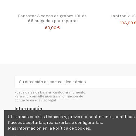
Fonestar 3 conos de grabes JBL de
Lantronix U
6.5 pulgadas por reparar
133,09 
60,00 €
Puede darse de baja en cualquier momento.
Para ello, consulte nuestra información de
contacto en el aviso legal.
Información
Utilizamos cookies técnicas y, previo consentimiento, analíticas.
Envíos y devoluciones
Puedes aceptarlas, rechazarlas o configurarlas.
Más información en la Política de Cookies.
Aviso legal
Inicio