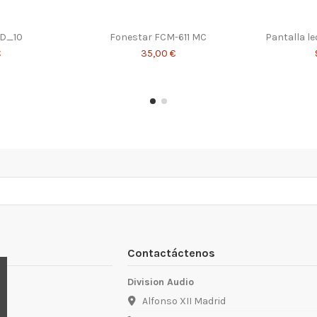
SD_10
Fonestar FCM-611 MC
Pantalla l
€
35,00 €
Contactáctenos
Division Audio
Alfonso XII Madrid