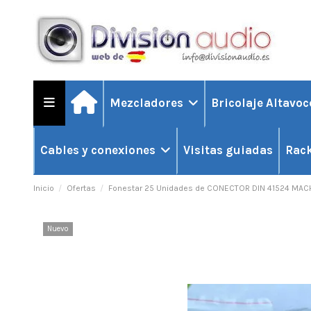
Mezcladores
Bricolaje Altavo
Visitas guiadas
Cables y conexiones
Rack
Inicio
Ofertas
Fonestar 25 Unidades de CONECTOR DIN 41524 MA
Nuevo