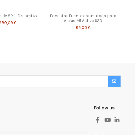
ed de 82 ¨¨DreamLux
Fonestar Fuente conmutada para
Alesis M1 Active 620
980,09 €
85,00 €
Follow us