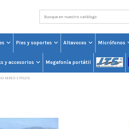
ces
Pies y soportes
Altavoces
Micrófonos
Megafonía portátil
s y accesorios
CHO AEREO 5 POLOS