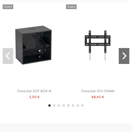
Nuevo
Nuevo
Fonestar DOT-BOX-N
Fonestar STV-7344N
5,93 €
48,40 €