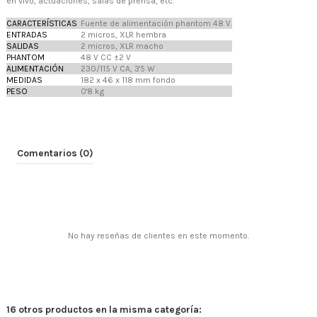
en vivo, actuaciones, salas de prensa, etc.
CARACTERÍSTICAS
Fuente de alimentación phantom 48 V.
ENTRADAS
2 micros, XLR hembra
SALIDAS
2 micros, XLR macho
PHANTOM
48 V CC ±2 V
ALIMENTACIÓN
230/115 V CA, 3'5 W
MEDIDAS
182 x 46 x 118 mm fondo
PESO
0'8 kg
Comentarios (0)
No hay reseñas de clientes en este momento.
16 otros productos en la misma categoría: