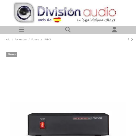
Inicio
Fonestar
Fonestar PH-3
Nuevo