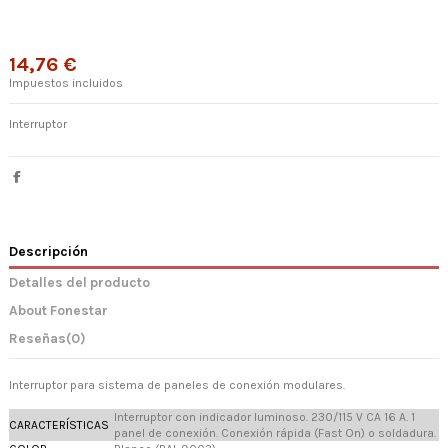
14,76 €
Impuestos incluidos
Interruptor
Descripción
Detalles del producto
About Fonestar
Reseñas
(0)
Interruptor para sistema de paneles de conexión modulares.
Interruptor con indicador luminoso. 230/115 V CA 16 A. 1
CARACTERÍSTICAS
panel de conexión. Conexión rápida (Fast On) o soldadura.