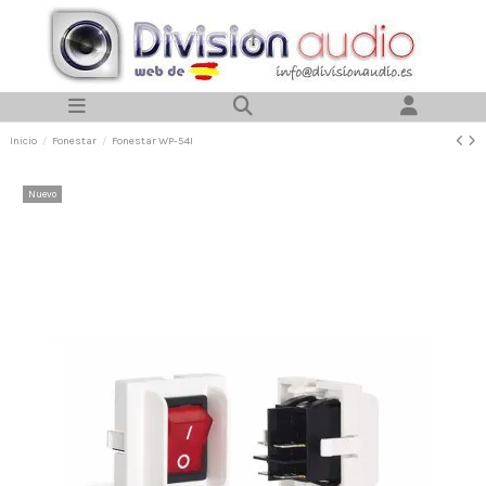
Inicio
Fonestar
Fonestar WP-54I
Nuevo