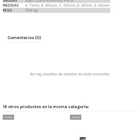
SALIDAS
Baja Z para altavoces 4-8 Ω
MEDIDAS
A: 71mm, B: 60mm, C: 50mm, D: 42mm, E: 42mm.
PESO
0'34 kg
Comentarios (0)
No hay reseñas de clientes en este momento.
16 otros productos en la misma categoría:
Nuevo
Nuevo