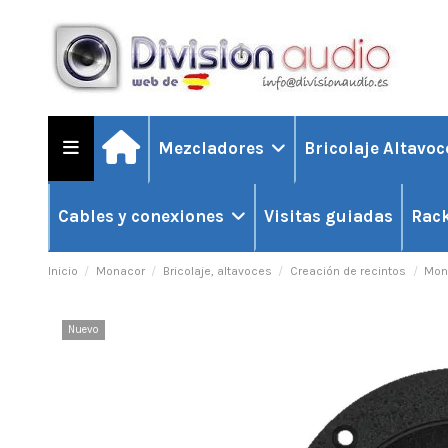
Mezcladores
Bricolaje Altavo
Visitas guiadas
Cables y conexiones
Rack
Inicio
Monacor
Bricolaje, altavoces
Creación de recintos
Mon
Nuevo