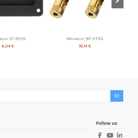
cor ST-955G
Monacor BP-270G
6,04 €
18,14 €
Follow us