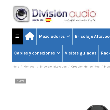
Mezcladores
Bricolaje Altavo
Visitas guiadas
Cables y conexiones
Rack
Inicio
Monacor
Bricolaje, altavoces
Creación de recintos
Mon
Nuevo