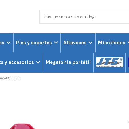
ces
Pies y soportes
Altavoces
Micrófonos
Megafonía portátil
s y accesorios
acor ST-925