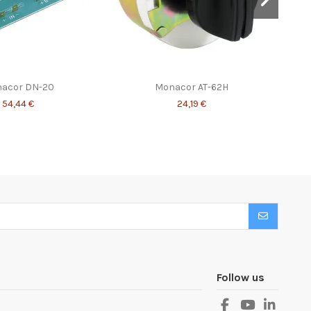
acor DN-20
Monacor AT-62H
54,44 €
24,19 €
Follow us