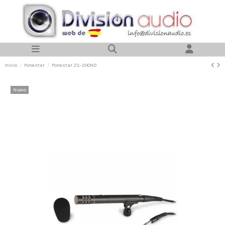
Inicio
Fonestar
Fonestar ZS-200ND
Nuevo