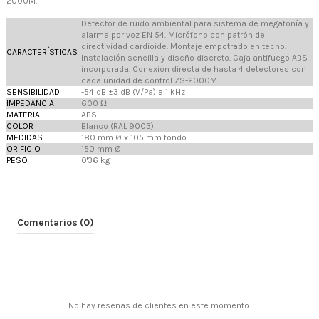
2000M.
Detector de ruido ambiental para sistema de megafonía y
alarma por voz EN 54. Micrófono con patrón de
directividad cardioide. Montaje empotrado en techo.
CARACTERÍSTICAS
Instalación sencilla y diseño discreto. Caja antifuego ABS
incorporada. Conexión directa de hasta 4 detectores con
cada unidad de control ZS-2000M.
SENSIBILIDAD
-54 dB ±3 dB (V/Pa) a 1 kHz
IMPEDANCIA
600 Ω
MATERIAL
ABS
COLOR
Blanco (RAL 9003)
MEDIDAS
180 mm Ø x 105 mm fondo
ORIFICIO
150 mm Ø
PESO
0'36 kg
Comentarios (0)
No hay reseñas de clientes en este momento.