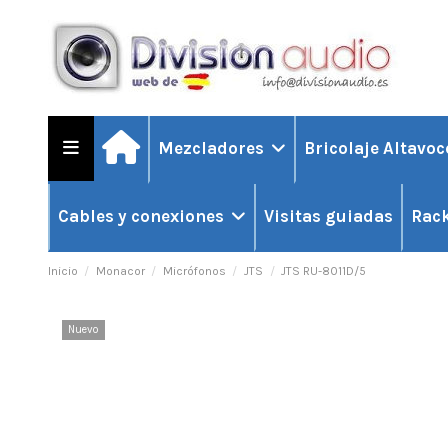
Mezcladores
Bricolaje Altavo
Visitas guiadas
Cables y conexiones
Rack
Inicio
Monacor
Micrófonos
JTS
JTS RU-8011D/5
Nuevo