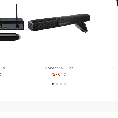
ET/5
Monacor GF-923
JTS
€
127,04 €