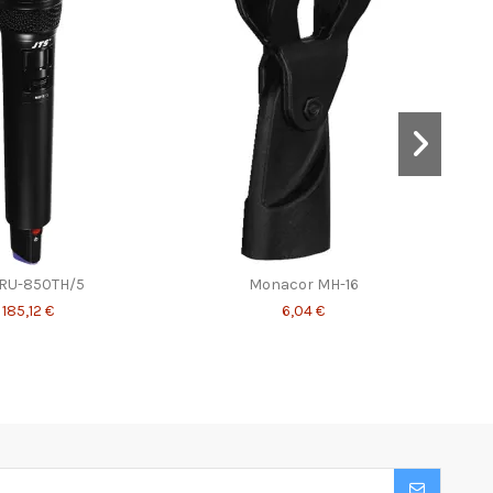
 RU-850TH/5
Monacor MH-16
185,12 €
6,04 €