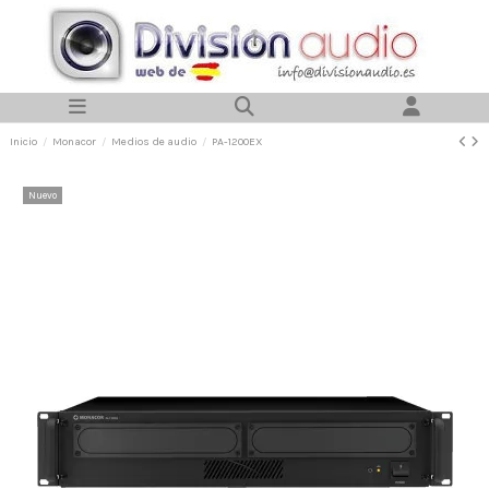
Inicio
Monacor
Medios de audio
PA-1200EX
Nuevo