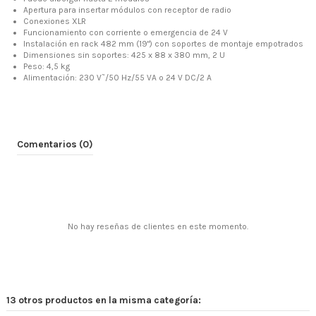
Apertura para insertar módulos con receptor de radio
Conexiones XLR
Funcionamiento con corriente o emergencia de 24 V
Instalación en rack 482 mm (19") con soportes de montaje empotrados
Dimensiones sin soportes: 425 x 88 x 380 mm, 2 U
Peso: 4,5 kg
Alimentación: 230 V˜/50 Hz/55 VA o 24 V DC/2 A
Comentarios (0)
No hay reseñas de clientes en este momento.
13 otros productos en la misma categoría: