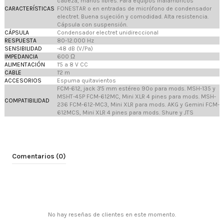
cabeza, manos libres. Para equipos inalámbricos
CARACTERÍSTICAS
FONESTAR o en entradas de micrófono de condensador
electret. Buena sujeción y comodidad. Alta resistencia.
Cápsula con suspensión.
CÁPSULA
Condensador electret unidireccional
RESPUESTA
80-12.000 Hz
SENSIBILIDAD
-48 dB (V/Pa)
IMPEDANCIA
600 Ω
ALIMENTACIÓN
1'5 a 8 V CC
CABLE
1'2 m
ACCESORIOS
Espuma quitavientos
FCM-612, jack 3'5 mm estéreo 90º para mods. MSH-135 y
MSHT-45P FCM-612MC, Mini XLR 4 pines para mods. MSH-
COMPATIBILIDAD
236 FCM-612-MC3, Mini XLR para mods. AKG y Gemini FCM-
612MCS, Mini XLR 4 pines para mods. Shure y JTS
Comentarios (0)
No hay reseñas de clientes en este momento.