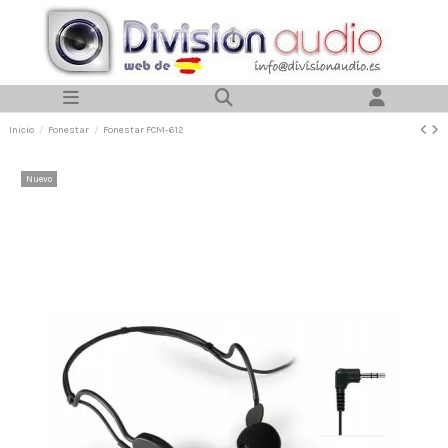
Inicio
Fonestar
Fonestar FCM-612
Nuevo