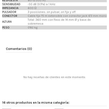
RESPUESTA
80-12.000 Hz
SENSIBILIDAD
-50 dB (V/Pa) a 1 kHz
IMPEDANCIA
600 Ω
PULSADOR
3 posiciones: on pulsar, on fijo y off
CONECTOR
Cable fijo 1'5 m extensible con conector jack 6'3 mm mono
Total: 360 mm con flexo de 14 mm Ø y base de
ALTURA
sobremesa
PESO
0'82 kg
Comentarios (0)
No hay reseñas de clientes en este momento.
16 otros productos en la misma categoría: