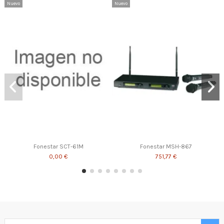
Nuevo
Nuevo
Fonestar SCT-61M
Fonestar MSH-867
0,00 €
751,77 €