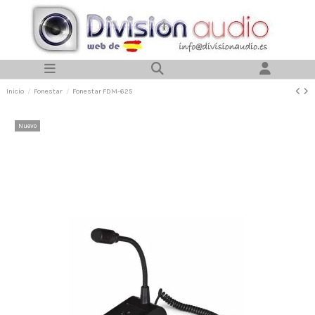
Inicio
Fonestar
Fonestar FDM-625
Nuevo