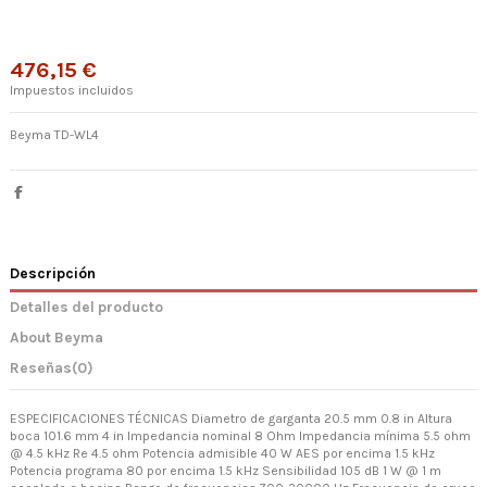
476,15 €
Impuestos incluidos
Beyma TD-WL4
Descripción
Detalles del producto
About Beyma
Reseñas
(0)
ESPECIFICACIONES TÉCNICAS Diametro de garganta 20.5 mm 0.8 in Altura
boca 101.6 mm 4 in Impedancia nominal 8 Ohm Impedancia mínima 5.5 ohm
@ 4.5 kHz Re 4.5 ohm Potencia admisible 40 W AES por encima 1.5 kHz
Potencia programa 80 por encima 1.5 kHz Sensibilidad 105 dB 1 W @ 1 m