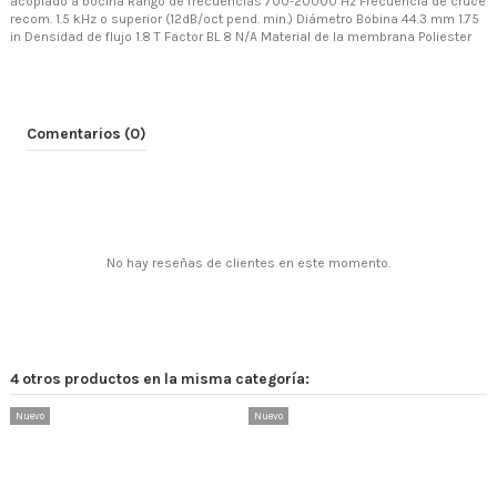
acoplado a bocina Rango de frecuencias 700-20000 Hz Frecuencia de cruce
recom. 1.5 kHz o superior (12dB/oct pend. min.) Diámetro Bobina 44.3 mm 1.75
in Densidad de flujo 1.8 T Factor BL 8 N/A Material de la membrana Poliester
Comentarios (0)
No hay reseñas de clientes en este momento.
4 otros productos en la misma categoría:
Nuevo
Nuevo