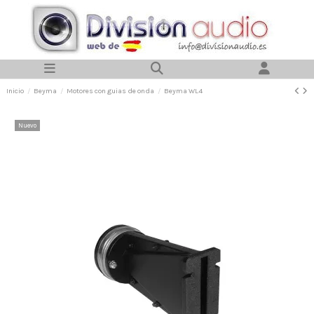
Inicio
Beyma
Motores con guias de onda
Beyma WL4
Nuevo