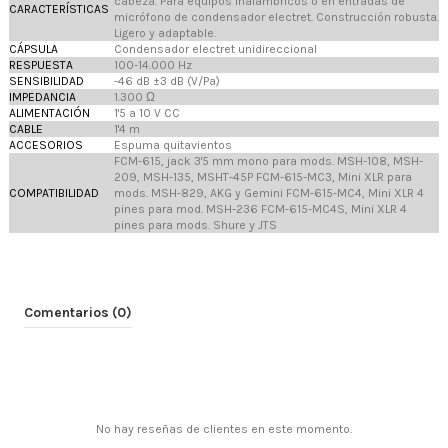
cabeza. Para equipos inalámbricos o en entradas de
CARACTERÍSTICAS
micrófono de condensador electret. Construcción robusta.
Ligero y adaptable.
CÁPSULA
Condensador electret unidireccional
RESPUESTA
100-14.000 Hz
SENSIBILIDAD
-46 dB ±3 dB (V/Pa)
IMPEDANCIA
1.300 Ω
ALIMENTACIÓN
1'5 a 10 V CC
CABLE
1'4 m
ACCESORIOS
Espuma quitavientos
FCM-615, jack 3'5 mm mono para mods. MSH-108, MSH-
209, MSH-135, MSHT-45P FCM-615-MC3, Mini XLR para
COMPATIBILIDAD
mods. MSH-829, AKG y Gemini FCM-615-MC4, Mini XLR 4
pines para mod. MSH-236 FCM-615-MC4S, Mini XLR 4
pines para mods. Shure y JTS
Comentarios (0)
No hay reseñas de clientes en este momento.