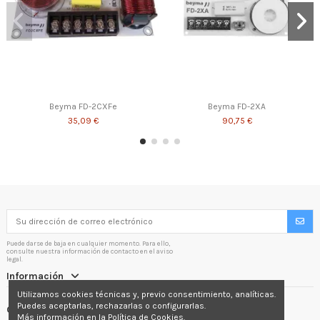
Beyma FD-2CXFe
Beyma FD-2XA
35,09 €
90,75 €
Puede darse de baja en cualquier momento. Para ello,
consulte nuestra información de contacto en el aviso
legal.
Información
Utilizamos cookies técnicas y, previo consentimiento, analíticas.
Puedes aceptarlas, rechazarlas o configurarlas.
Contactáctenos
Más información en la Política de Cookies.